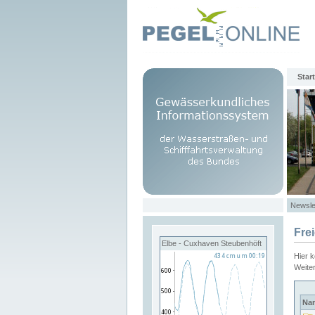
Start
Newsle
Fre
Elbe - Cuxhaven Steubenhöft
Hier 
Weite
Na