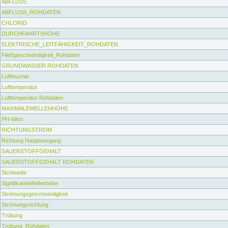
ABFLUSS
ABFLUSS_ROHDATEN
CHLORID
DURCHFAHRTSHÖHE
ELEKTRISCHE_LEITFÄHIGKEIT_ROHDATEN
Fließgeschwindigkeit_Rohdaten
GRUNDWASSER ROHDATEN
Luftfeuchte
Lufttemperatur
Lufttemperatur Rohdaten
MAXIMALEWELLENHÖHE
PH-Wert
RICHTUNGSTROM
Richtung Hauptseegang
SAUERSTOFFGEHALT
SAUERSTOFFGEHALT ROHDATEN
Sichtweite
SignifikanteWellenhöhe
Strömungsgeschwindigkeit
Strömungsrichtung
Trübung
Trübung_Rohdaten