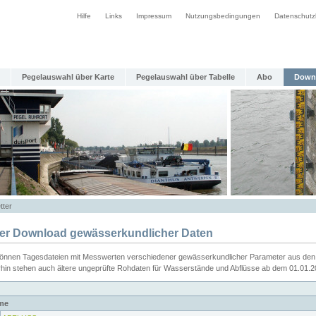
Hilfe
Links
Impressum
Nutzungsbedingungen
Datenschutz
Pegelauswahl über Karte
Pegelauswahl über Tabelle
Abo
Down
tter
ier Download gewässerkundlicher Daten
können Tagesdateien mit Messwerten verschiedener gewässerkundlicher Parameter aus den 
rhin stehen auch ältere ungeprüfte Rohdaten für Wasserstände und Abflüsse ab dem 01.01.
me