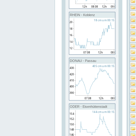
RHEIN - Koblenz
DONAU - Passau
ODER - Eisenhüttenstadt