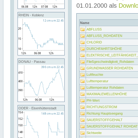
01.01.2000 als
Downl
RHEIN - Koblenz
Name
ABFLUSS
ABFLUSS_ROHDATEN
CHLORID
DURCHFAHRTSHÖHE
ELEKTRISCHE_LEITFÄHIGKEI
Fließgeschwindigkeit_Rohdaten
DONAU - Passau
GRUNDWASSER ROHDATEN
Luftfeuchte
Lufttemperatur
Lufttemperatur Rohdaten
MAXIMALEWELLENHÖHE
PH-Wert
RICHTUNGSTROM
ODER - Eisenhüttenstadt
Richtung Hauptseegang
SAUERSTOFFGEHALT
SAUERSTOFFGEHALT ROHDAT
Sichtweite