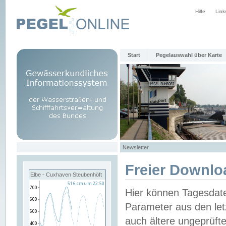
Hilfe
Link
Start
Pegelauswahl über Karte
Newsletter
Freier Downlo
Elbe - Cuxhaven Steubenhöft
Hier können Tagesdat
Parameter aus den let
auch ältere ungeprüf