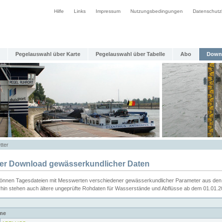
Hilfe
Links
Impressum
Nutzungsbedingungen
Datenschutz
Pegelauswahl über Karte
Pegelauswahl über Tabelle
Abo
Down
tter
ier Download gewässerkundlicher Daten
können Tagesdateien mit Messwerten verschiedener gewässerkundlicher Parameter aus den 
rhin stehen auch ältere ungeprüfte Rohdaten für Wasserstände und Abflüsse ab dem 01.01.
me