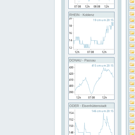
RHEIN - Koblenz
DONAU - Passau
ODER - Eisenhüttenstadt