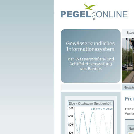
Start
Newsle
Fre
Elbe - Cuxhaven Steubenhöft
Hier 
Weite
Na