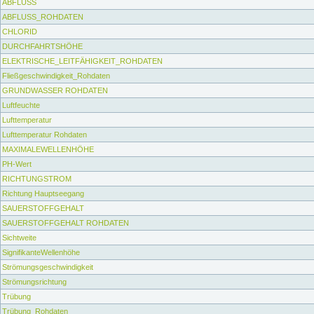
ABFLUSS
ABFLUSS_ROHDATEN
CHLORID
DURCHFAHRTSHÖHE
ELEKTRISCHE_LEITFÄHIGKEIT_ROHDATEN
Fließgeschwindigkeit_Rohdaten
GRUNDWASSER ROHDATEN
Luftfeuchte
Lufttemperatur
Lufttemperatur Rohdaten
MAXIMALEWELLENHÖHE
PH-Wert
RICHTUNGSTROM
Richtung Hauptseegang
SAUERSTOFFGEHALT
SAUERSTOFFGEHALT ROHDATEN
Sichtweite
SignifikanteWellenhöhe
Strömungsgeschwindigkeit
Strömungsrichtung
Trübung
Trübung_Rohdaten