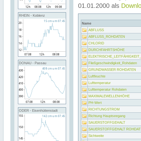
01.01.2000 als
Downl
RHEIN - Koblenz
Name
ABFLUSS
ABFLUSS_ROHDATEN
CHLORID
DURCHFAHRTSHÖHE
ELEKTRISCHE_LEITFÄHIGKEI
Fließgeschwindigkeit_Rohdaten
DONAU - Passau
GRUNDWASSER ROHDATEN
Luftfeuchte
Lufttemperatur
Lufttemperatur Rohdaten
MAXIMALEWELLENHÖHE
PH-Wert
RICHTUNGSTROM
ODER - Eisenhüttenstadt
Richtung Hauptseegang
SAUERSTOFFGEHALT
SAUERSTOFFGEHALT ROHDAT
Sichtweite