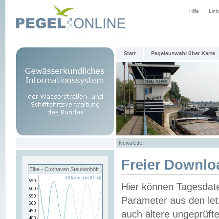
Hilfe
Link
Start
Pegelauswahl über Karte
Newsletter
Freier Downlo
Elbe - Cuxhaven Steubenhöft
Hier können Tagesdat
Parameter aus den let
auch ältere ungeprüf