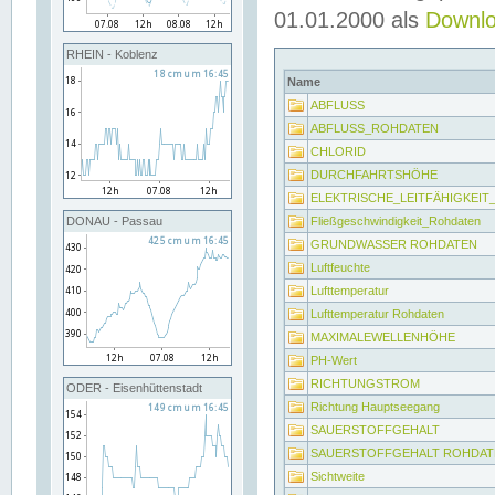
01.01.2000 als
Downl
RHEIN - Koblenz
Name
ABFLUSS
ABFLUSS_ROHDATEN
CHLORID
DURCHFAHRTSHÖHE
ELEKTRISCHE_LEITFÄHIGKEI
Fließgeschwindigkeit_Rohdaten
DONAU - Passau
GRUNDWASSER ROHDATEN
Luftfeuchte
Lufttemperatur
Lufttemperatur Rohdaten
MAXIMALEWELLENHÖHE
PH-Wert
RICHTUNGSTROM
ODER - Eisenhüttenstadt
Richtung Hauptseegang
SAUERSTOFFGEHALT
SAUERSTOFFGEHALT ROHDAT
Sichtweite