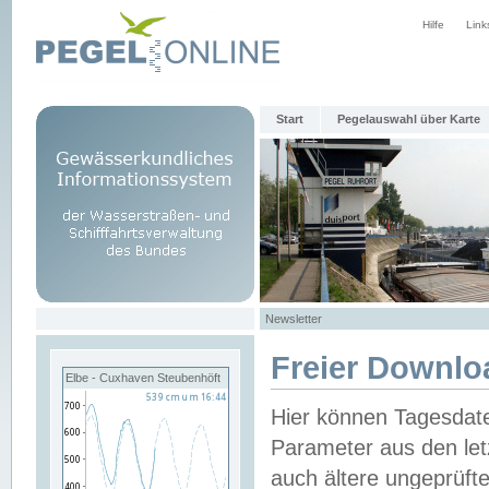
Hilfe
Link
Start
Pegelauswahl über Karte
Newsletter
Freier Downlo
Elbe - Cuxhaven Steubenhöft
Hier können Tagesdat
Parameter aus den let
auch ältere ungeprüf