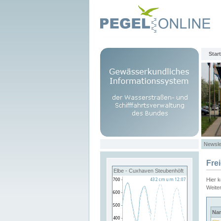
Start
Newsle
Fre
Elbe - Cuxhaven Steubenhöft
Hier 
Weite
Na