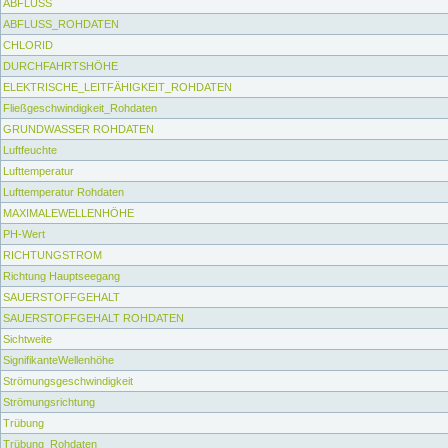
ABFLUSS
ABFLUSS_ROHDATEN
CHLORID
DURCHFAHRTSHÖHE
ELEKTRISCHE_LEITFÄHIGKEIT_ROHDATEN
Fließgeschwindigkeit_Rohdaten
GRUNDWASSER ROHDATEN
Luftfeuchte
Lufttemperatur
Lufttemperatur Rohdaten
MAXIMALEWELLENHÖHE
PH-Wert
RICHTUNGSTROM
Richtung Hauptseegang
SAUERSTOFFGEHALT
SAUERSTOFFGEHALT ROHDATEN
Sichtweite
SignifikanteWellenhöhe
Strömungsgeschwindigkeit
Strömungsrichtung
Trübung
Trübung_Rohdaten