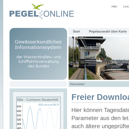
Hilfe
Link
Start
Pegelauswahl über Karte
Newsletter
Freier Downlo
Elbe - Cuxhaven Steubenhöft
Hier können Tagesdat
Parameter aus den let
auch ältere ungeprüf