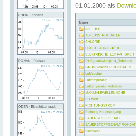
01.01.2000 als
Downl
RHEIN - Koblenz
Name
ABFLUSS
ABFLUSS_ROHDATEN
CHLORID
DURCHFAHRTSHÖHE
ELEKTRISCHE_LEITFÄHIGKEI
Fließgeschwindigkeit_Rohdaten
DONAU - Passau
GRUNDWASSER ROHDATEN
Luftfeuchte
Lufttemperatur
Lufttemperatur Rohdaten
MAXIMALEWELLENHÖHE
PH-Wert
RICHTUNGSTROM
ODER - Eisenhüttenstadt
Richtung Hauptseegang
SAUERSTOFFGEHALT
SAUERSTOFFGEHALT ROHDAT
Sichtweite