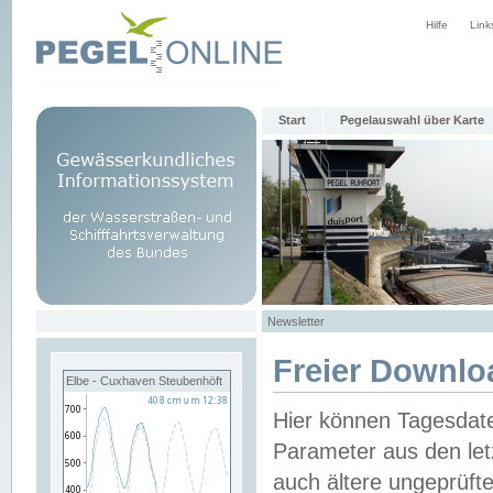
Hilfe
Link
Start
Pegelauswahl über Karte
Newsletter
Freier Downlo
Elbe - Cuxhaven Steubenhöft
Hier können Tagesdat
Parameter aus den let
auch ältere ungeprüf