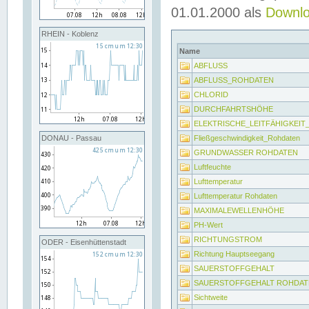
01.01.2000 als
Downl
RHEIN - Koblenz
Name
ABFLUSS
ABFLUSS_ROHDATEN
CHLORID
DURCHFAHRTSHÖHE
ELEKTRISCHE_LEITFÄHIGKEI
Fließgeschwindigkeit_Rohdaten
DONAU - Passau
GRUNDWASSER ROHDATEN
Luftfeuchte
Lufttemperatur
Lufttemperatur Rohdaten
MAXIMALEWELLENHÖHE
PH-Wert
RICHTUNGSTROM
ODER - Eisenhüttenstadt
Richtung Hauptseegang
SAUERSTOFFGEHALT
SAUERSTOFFGEHALT ROHDAT
Sichtweite