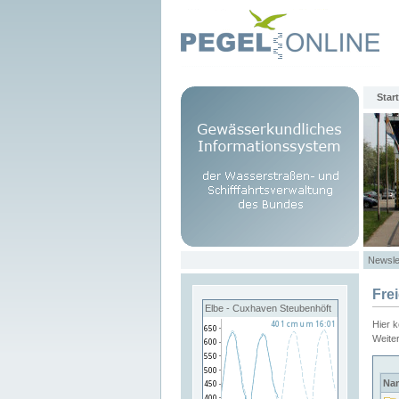
Start
Newsle
Fre
Elbe - Cuxhaven Steubenhöft
Hier 
Weite
Na