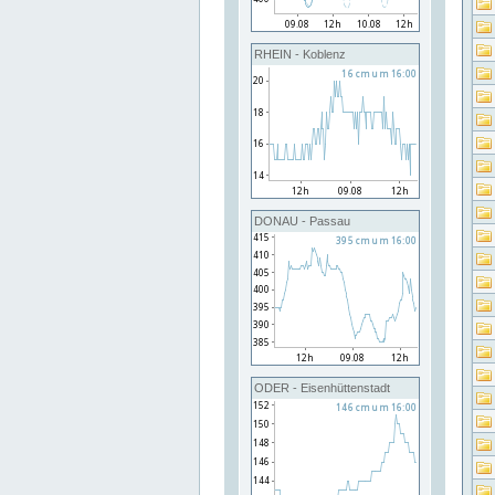
RHEIN - Koblenz
DONAU - Passau
ODER - Eisenhüttenstadt