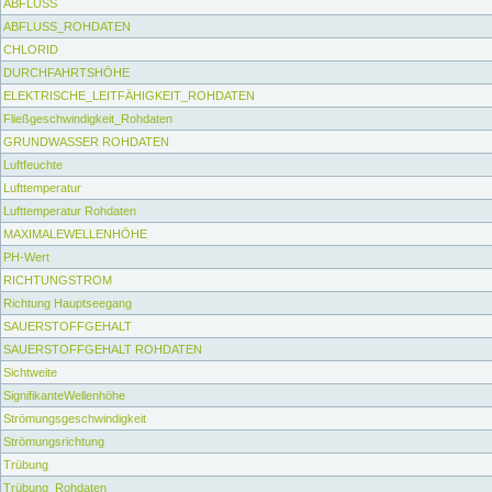
ABFLUSS
ABFLUSS_ROHDATEN
CHLORID
DURCHFAHRTSHÖHE
ELEKTRISCHE_LEITFÄHIGKEIT_ROHDATEN
Fließgeschwindigkeit_Rohdaten
GRUNDWASSER ROHDATEN
Luftfeuchte
Lufttemperatur
Lufttemperatur Rohdaten
MAXIMALEWELLENHÖHE
PH-Wert
RICHTUNGSTROM
Richtung Hauptseegang
SAUERSTOFFGEHALT
SAUERSTOFFGEHALT ROHDATEN
Sichtweite
SignifikanteWellenhöhe
Strömungsgeschwindigkeit
Strömungsrichtung
Trübung
Trübung_Rohdaten