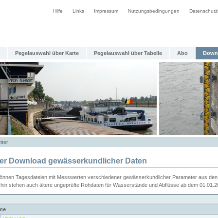
Hilfe
Links
Impressum
Nutzungsbedingungen
Datenschutz
Pegelauswahl über Karte
Pegelauswahl über Tabelle
Abo
Down
tter
ier Download gewässerkundlicher Daten
können Tagesdateien mit Messwerten verschiedener gewässerkundlicher Parameter aus den 
rhin stehen auch ältere ungeprüfte Rohdaten für Wasserstände und Abflüsse ab dem 01.01.
me