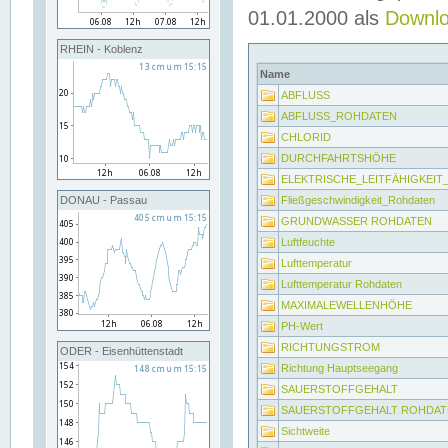
01.01.2000 als
Downl
RHEIN - Koblenz
Name
ABFLUSS
ABFLUSS_ROHDATEN
CHLORID
DURCHFAHRTSHÖHE
ELEKTRISCHE_LEITFÄHIGKEI
Fließgeschwindigkeit_Rohdaten
DONAU - Passau
GRUNDWASSER ROHDATEN
Luftfeuchte
Lufttemperatur
Lufttemperatur Rohdaten
MAXIMALEWELLENHÖHE
PH-Wert
RICHTUNGSTROM
ODER - Eisenhüttenstadt
Richtung Hauptseegang
SAUERSTOFFGEHALT
SAUERSTOFFGEHALT ROHDAT
Sichtweite