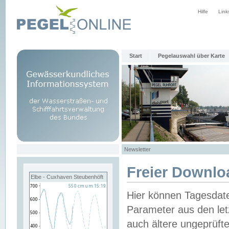
Hilfe
Link
Start
Pegelauswahl über Karte
Newsletter
Freier Downlo
Elbe - Cuxhaven Steubenhöft
Hier können Tagesdat
Parameter aus den let
auch ältere ungeprüf