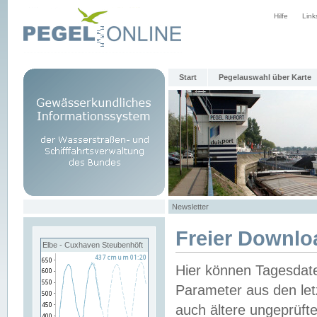
Hilfe
Link
Start
Pegelauswahl über Karte
Newsletter
Freier Downlo
Elbe - Cuxhaven Steubenhöft
Hier können Tagesdat
Parameter aus den let
auch ältere ungeprüf