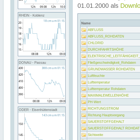
01.01.2000 als
Downl
RHEIN - Koblenz
Name
ABFLUSS
ABFLUSS_ROHDATEN
CHLORID
DURCHFAHRTSHÖHE
ELEKTRISCHE_LEITFÄHIGKEI
Fließgeschwindigkeit_Rohdaten
DONAU - Passau
GRUNDWASSER ROHDATEN
Luftfeuchte
Lufttemperatur
Lufttemperatur Rohdaten
MAXIMALEWELLENHÖHE
PH-Wert
RICHTUNGSTROM
ODER - Eisenhüttenstadt
Richtung Hauptseegang
SAUERSTOFFGEHALT
SAUERSTOFFGEHALT ROHDAT
Sichtweite