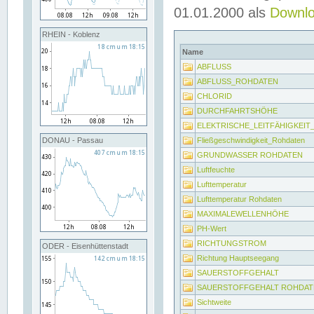
01.01.2000 als
Downl
RHEIN - Koblenz
Name
ABFLUSS
ABFLUSS_ROHDATEN
CHLORID
DURCHFAHRTSHÖHE
ELEKTRISCHE_LEITFÄHIGKEI
Fließgeschwindigkeit_Rohdaten
DONAU - Passau
GRUNDWASSER ROHDATEN
Luftfeuchte
Lufttemperatur
Lufttemperatur Rohdaten
MAXIMALEWELLENHÖHE
PH-Wert
RICHTUNGSTROM
ODER - Eisenhüttenstadt
Richtung Hauptseegang
SAUERSTOFFGEHALT
SAUERSTOFFGEHALT ROHDAT
Sichtweite