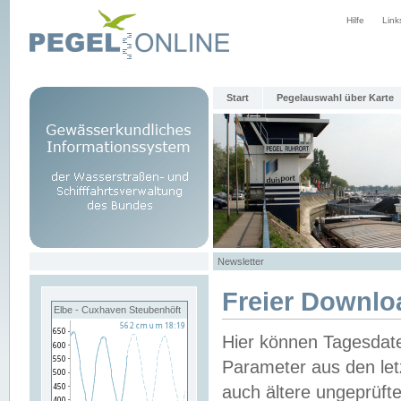
Hilfe
Link
Start
Pegelauswahl über Karte
Newsletter
Freier Downlo
Elbe - Cuxhaven Steubenhöft
Hier können Tagesdat
Parameter aus den let
auch ältere ungeprüf