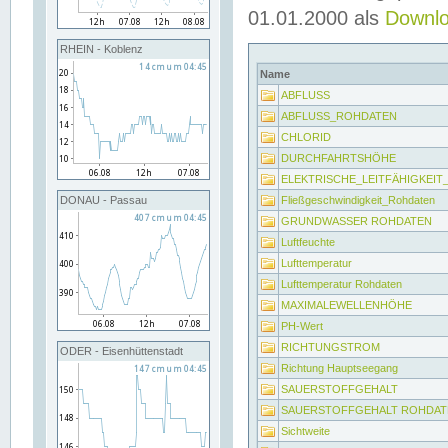
01.01.2000 als
Downl
RHEIN - Koblenz
Name
ABFLUSS
ABFLUSS_ROHDATEN
CHLORID
DURCHFAHRTSHÖHE
ELEKTRISCHE_LEITFÄHIGKEI
Fließgeschwindigkeit_Rohdaten
DONAU - Passau
GRUNDWASSER ROHDATEN
Luftfeuchte
Lufttemperatur
Lufttemperatur Rohdaten
MAXIMALEWELLENHÖHE
PH-Wert
RICHTUNGSTROM
ODER - Eisenhüttenstadt
Richtung Hauptseegang
SAUERSTOFFGEHALT
SAUERSTOFFGEHALT ROHDAT
Sichtweite