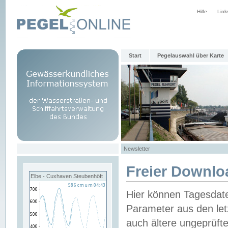
Hilfe
Link
Start
Pegelauswahl über Karte
Newsletter
Freier Downlo
Elbe - Cuxhaven Steubenhöft
Hier können Tagesdat
Parameter aus den let
auch ältere ungeprüf