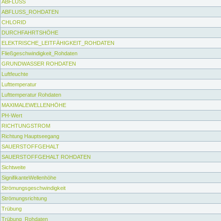
ABFLUSS
ABFLUSS_ROHDATEN
CHLORID
DURCHFAHRTSHÖHE
ELEKTRISCHE_LEITFÄHIGKEIT_ROHDATEN
Fließgeschwindigkeit_Rohdaten
GRUNDWASSER ROHDATEN
Luftfeuchte
Lufttemperatur
Lufttemperatur Rohdaten
MAXIMALEWELLENHÖHE
PH-Wert
RICHTUNGSTROM
Richtung Hauptseegang
SAUERSTOFFGEHALT
SAUERSTOFFGEHALT ROHDATEN
Sichtweite
SignifikanteWellenhöhe
Strömungsgeschwindigkeit
Strömungsrichtung
Trübung
Trübung_Rohdaten