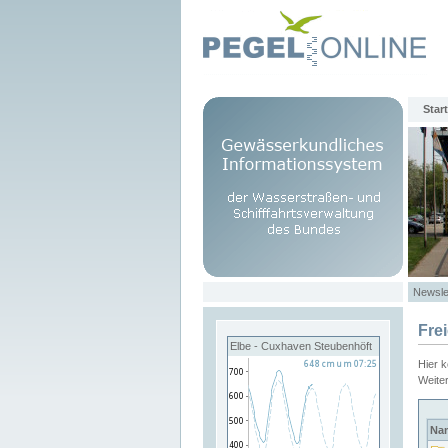
Start
Newsle
Fre
Elbe - Cuxhaven Steubenhöft
Hier 
Weite
Na