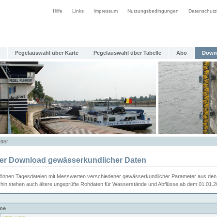
Hilfe
Links
Impressum
Nutzungsbedingungen
Datenschutz
Pegelauswahl über Karte
Pegelauswahl über Tabelle
Abo
Down
tter
ier Download gewässerkundlicher Daten
können Tagesdateien mit Messwerten verschiedener gewässerkundlicher Parameter aus den 
rhin stehen auch ältere ungeprüfte Rohdaten für Wasserstände und Abflüsse ab dem 01.01.
me