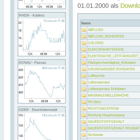
01.01.2000 als
Downl
RHEIN - Koblenz
Name
ABFLUSS
ABFLUSS_ROHDATEN
CHLORID
DURCHFAHRTSHÖHE
ELEKTRISCHE_LEITFÄHIGKEI
Fließgeschwindigkeit_Rohdaten
DONAU - Passau
GRUNDWASSER ROHDATEN
Luftfeuchte
Lufttemperatur
Lufttemperatur Rohdaten
MAXIMALEWELLENHÖHE
PH-Wert
RICHTUNGSTROM
ODER - Eisenhüttenstadt
Richtung Hauptseegang
SAUERSTOFFGEHALT
SAUERSTOFFGEHALT ROHDAT
Sichtweite