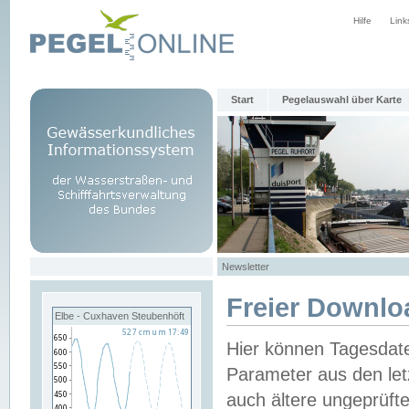
Hilfe
Link
Start
Pegelauswahl über Karte
Newsletter
Freier Downlo
Elbe - Cuxhaven Steubenhöft
Hier können Tagesdat
Parameter aus den let
auch ältere ungeprüf