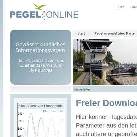
Hilfe
Link
Start
Pegelauswahl über Karte
Newsletter
Freier Downlo
Elbe - Cuxhaven Steubenhöft
Hier können Tagesdat
Parameter aus den let
auch ältere ungeprüf