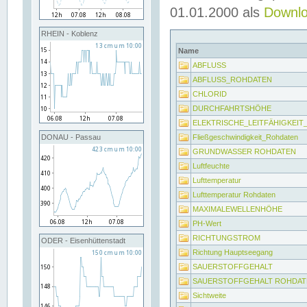
01.01.2000 als
Downl
RHEIN - Koblenz
Name
ABFLUSS
ABFLUSS_ROHDATEN
CHLORID
DURCHFAHRTSHÖHE
ELEKTRISCHE_LEITFÄHIGKEI
Fließgeschwindigkeit_Rohdaten
DONAU - Passau
GRUNDWASSER ROHDATEN
Luftfeuchte
Lufttemperatur
Lufttemperatur Rohdaten
MAXIMALEWELLENHÖHE
PH-Wert
RICHTUNGSTROM
ODER - Eisenhüttenstadt
Richtung Hauptseegang
SAUERSTOFFGEHALT
SAUERSTOFFGEHALT ROHDAT
Sichtweite