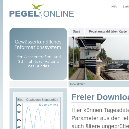
Hilfe
Link
Start
Pegelauswahl über Karte
Newsletter
Freier Downlo
Elbe - Cuxhaven Steubenhöft
Hier können Tagesdat
Parameter aus den let
auch ältere ungeprüf