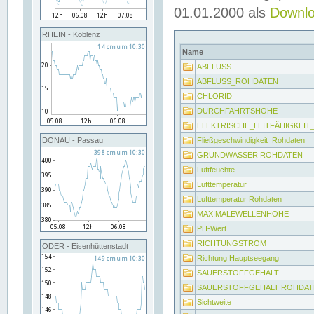
01.01.2000 als
Downl
RHEIN - Koblenz
Name
ABFLUSS
ABFLUSS_ROHDATEN
CHLORID
DURCHFAHRTSHÖHE
ELEKTRISCHE_LEITFÄHIGKEI
Fließgeschwindigkeit_Rohdaten
DONAU - Passau
GRUNDWASSER ROHDATEN
Luftfeuchte
Lufttemperatur
Lufttemperatur Rohdaten
MAXIMALEWELLENHÖHE
PH-Wert
RICHTUNGSTROM
ODER - Eisenhüttenstadt
Richtung Hauptseegang
SAUERSTOFFGEHALT
SAUERSTOFFGEHALT ROHDAT
Sichtweite