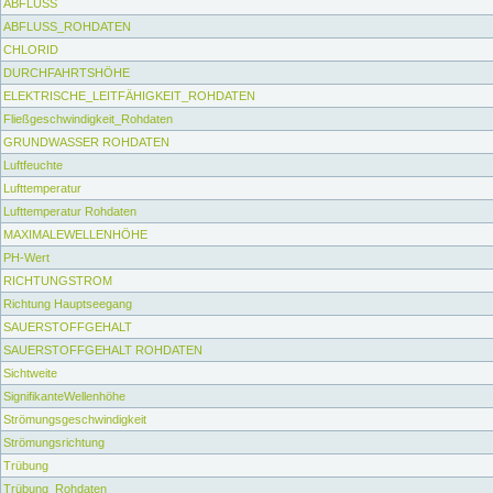
ABFLUSS
ABFLUSS_ROHDATEN
CHLORID
DURCHFAHRTSHÖHE
ELEKTRISCHE_LEITFÄHIGKEIT_ROHDATEN
Fließgeschwindigkeit_Rohdaten
GRUNDWASSER ROHDATEN
Luftfeuchte
Lufttemperatur
Lufttemperatur Rohdaten
MAXIMALEWELLENHÖHE
PH-Wert
RICHTUNGSTROM
Richtung Hauptseegang
SAUERSTOFFGEHALT
SAUERSTOFFGEHALT ROHDATEN
Sichtweite
SignifikanteWellenhöhe
Strömungsgeschwindigkeit
Strömungsrichtung
Trübung
Trübung_Rohdaten