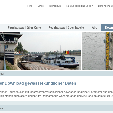
Hilfe
Links
Impressum
Nutzungsbedingungen
Datenschutz
Pegelauswahl über Karte
Pegelauswahl über Tabelle
Abo
Down
tter
ier Download gewässerkundlicher Daten
können Tagesdateien mit Messwerten verschiedener gewässerkundlicher Parameter aus den 
rhin stehen auch ältere ungeprüfte Rohdaten für Wasserstände und Abflüsse ab dem 01.01.
me