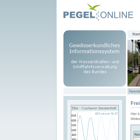
Start
Newsle
Fre
Elbe - Cuxhaven Steubenhöft
Hier 
Weite
Na