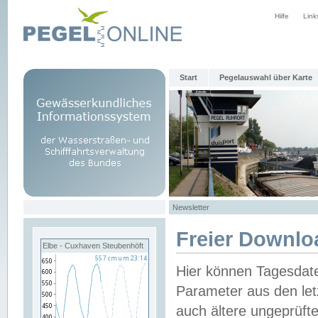
Hilfe
Link
Start
Pegelauswahl über Karte
Newsletter
Freier Downlo
Elbe - Cuxhaven Steubenhöft
Hier können Tagesdat
Parameter aus den let
auch ältere ungeprüf