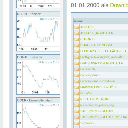
01.01.2000 als
Downl
RHEIN - Koblenz
Name
ABFLUSS
ABFLUSS_ROHDATEN
CHLORID
DURCHFAHRTSHÖHE
ELEKTRISCHE_LEITFÄHIGKEI
Fließgeschwindigkeit_Rohdaten
DONAU - Passau
GRUNDWASSER ROHDATEN
Luftfeuchte
Lufttemperatur
Lufttemperatur Rohdaten
MAXIMALEWELLENHÖHE
PH-Wert
RICHTUNGSTROM
ODER - Eisenhüttenstadt
Richtung Hauptseegang
SAUERSTOFFGEHALT
SAUERSTOFFGEHALT ROHDAT
Sichtweite