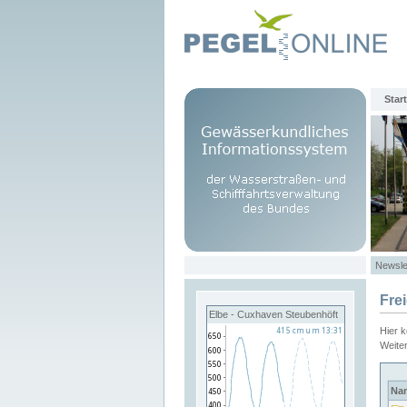
Start
Newsle
Fre
Elbe - Cuxhaven Steubenhöft
Hier 
Weite
Na