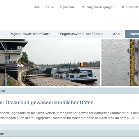
Hilfe
Links
Impressum
Nutzungsbedingungen
Datenschutz
Pegelauswahl über Karte
Pegelauswahl über Tabelle
Abo
Down
tter
ier Download gewässerkundlicher Daten
können Tagesdateien mit Messwerten verschiedener gewässerkundlicher Parameter aus den 
rhin stehen auch ältere ungeprüfte Rohdaten für Wasserstände und Abflüsse ab dem 01.01.
me