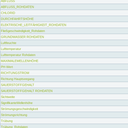
ABFLUSS
ABFLUSS_ROHDATEN
CHLORID
DURCHFAHRTSHÖHE
ELEKTRISCHE_LEITFÄHIGKEIT_ROHDATEN
Fließgeschwindigkeit_Rohdaten
GRUNDWASSER ROHDATEN
Luftfeuchte
Lufttemperatur
Lufttemperatur Rohdaten
MAXIMALEWELLENHÖHE
PH-Wert
RICHTUNGSTROM
Richtung Hauptseegang
SAUERSTOFFGEHALT
SAUERSTOFFGEHALT ROHDATEN
Sichtweite
SignifikanteWellenhöhe
Strömungsgeschwindigkeit
Strömungsrichtung
Trübung
Trübung_Rohdaten