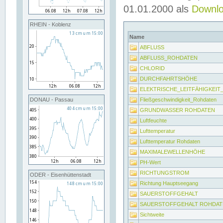
01.01.2000 als
Downl
RHEIN - Koblenz
Name
ABFLUSS
ABFLUSS_ROHDATEN
CHLORID
DURCHFAHRTSHÖHE
ELEKTRISCHE_LEITFÄHIGKEI
Fließgeschwindigkeit_Rohdaten
DONAU - Passau
GRUNDWASSER ROHDATEN
Luftfeuchte
Lufttemperatur
Lufttemperatur Rohdaten
MAXIMALEWELLENHÖHE
PH-Wert
RICHTUNGSTROM
ODER - Eisenhüttenstadt
Richtung Hauptseegang
SAUERSTOFFGEHALT
SAUERSTOFFGEHALT ROHDAT
Sichtweite