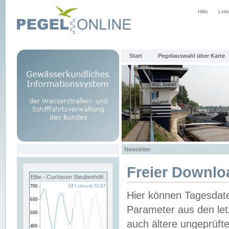
Hilfe
Link
Start
Pegelauswahl über Karte
Newsletter
Freier Downlo
Elbe - Cuxhaven Steubenhöft
Hier können Tagesdat
Parameter aus den let
auch ältere ungeprüf