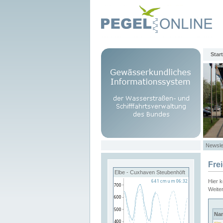
Start
Newsle
Fre
Elbe - Cuxhaven Steubenhöft
Hier 
Weite
Na