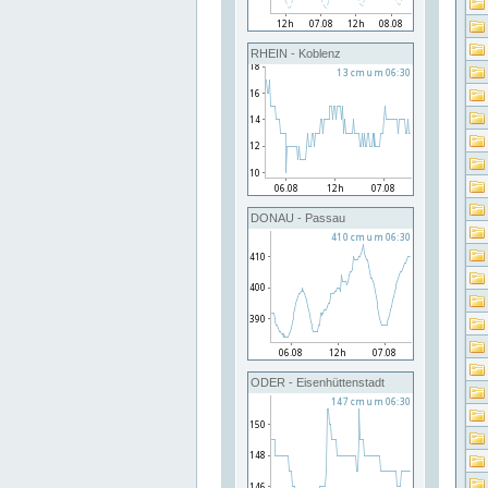
RHEIN - Koblenz
DONAU - Passau
ODER - Eisenhüttenstadt