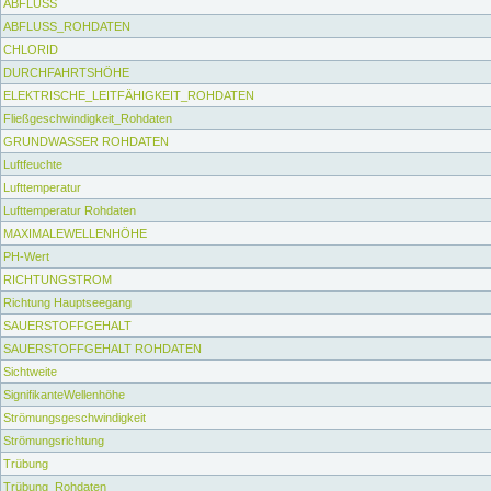
ABFLUSS
ABFLUSS_ROHDATEN
CHLORID
DURCHFAHRTSHÖHE
ELEKTRISCHE_LEITFÄHIGKEIT_ROHDATEN
Fließgeschwindigkeit_Rohdaten
GRUNDWASSER ROHDATEN
Luftfeuchte
Lufttemperatur
Lufttemperatur Rohdaten
MAXIMALEWELLENHÖHE
PH-Wert
RICHTUNGSTROM
Richtung Hauptseegang
SAUERSTOFFGEHALT
SAUERSTOFFGEHALT ROHDATEN
Sichtweite
SignifikanteWellenhöhe
Strömungsgeschwindigkeit
Strömungsrichtung
Trübung
Trübung_Rohdaten