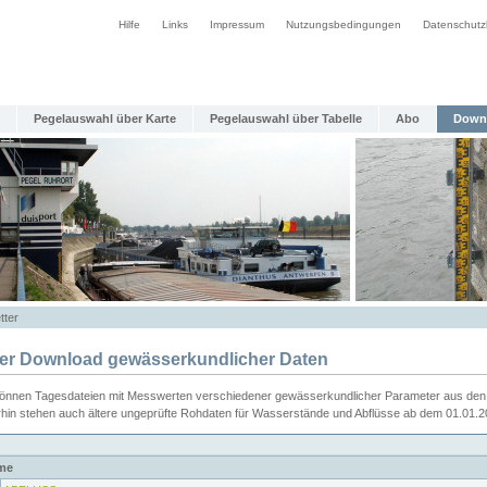
Hilfe
Links
Impressum
Nutzungsbedingungen
Datenschutz
Pegelauswahl über Karte
Pegelauswahl über Tabelle
Abo
Down
tter
ier Download gewässerkundlicher Daten
können Tagesdateien mit Messwerten verschiedener gewässerkundlicher Parameter aus den 
rhin stehen auch ältere ungeprüfte Rohdaten für Wasserstände und Abflüsse ab dem 01.01.
me