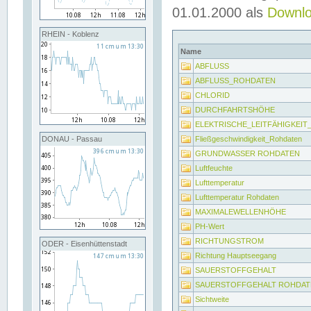
01.01.2000 als
Downl
RHEIN - Koblenz
Name
ABFLUSS
ABFLUSS_ROHDATEN
CHLORID
DURCHFAHRTSHÖHE
ELEKTRISCHE_LEITFÄHIGKEI
Fließgeschwindigkeit_Rohdaten
DONAU - Passau
GRUNDWASSER ROHDATEN
Luftfeuchte
Lufttemperatur
Lufttemperatur Rohdaten
MAXIMALEWELLENHÖHE
PH-Wert
RICHTUNGSTROM
ODER - Eisenhüttenstadt
Richtung Hauptseegang
SAUERSTOFFGEHALT
SAUERSTOFFGEHALT ROHDAT
Sichtweite