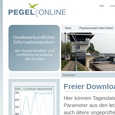
Hilfe
Link
Start
Pegelauswahl über Karte
Newsletter
Freier Downlo
Elbe - Cuxhaven Steubenhöft
Hier können Tagesdat
Parameter aus den let
auch ältere ungeprüf