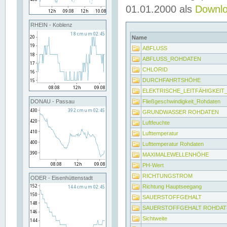
01.01.2000 als
Downl
RHEIN - Koblenz
Name
ABFLUSS
ABFLUSS_ROHDATEN
CHLORID
DURCHFAHRTSHÖHE
ELEKTRISCHE_LEITFÄHIGKEI
Fließgeschwindigkeit_Rohdaten
DONAU - Passau
GRUNDWASSER ROHDATEN
Luftfeuchte
Lufttemperatur
Lufttemperatur Rohdaten
MAXIMALEWELLENHÖHE
PH-Wert
RICHTUNGSTROM
ODER - Eisenhüttenstadt
Richtung Hauptseegang
SAUERSTOFFGEHALT
SAUERSTOFFGEHALT ROHDAT
Sichtweite