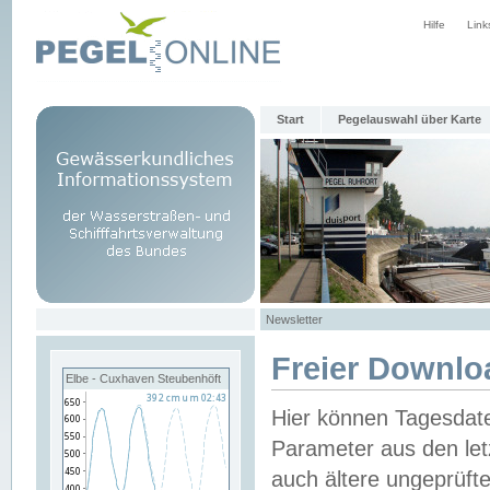
Hilfe
Link
Start
Pegelauswahl über Karte
Newsletter
Freier Downlo
Elbe - Cuxhaven Steubenhöft
Hier können Tagesdat
Parameter aus den let
auch ältere ungeprüf