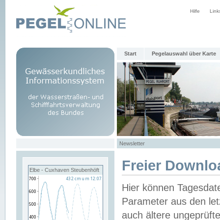
Hilfe
Link
Start
Pegelauswahl über Karte
Newsletter
Freier Downlo
Elbe - Cuxhaven Steubenhöft
Hier können Tagesdat
Parameter aus den let
auch ältere ungeprüf