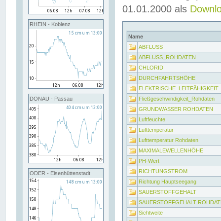
01.01.2000 als
Downl
RHEIN - Koblenz
Name
ABFLUSS
ABFLUSS_ROHDATEN
CHLORID
DURCHFAHRTSHÖHE
ELEKTRISCHE_LEITFÄHIGKEI
Fließgeschwindigkeit_Rohdaten
DONAU - Passau
GRUNDWASSER ROHDATEN
Luftfeuchte
Lufttemperatur
Lufttemperatur Rohdaten
MAXIMALEWELLENHÖHE
PH-Wert
RICHTUNGSTROM
ODER - Eisenhüttenstadt
Richtung Hauptseegang
SAUERSTOFFGEHALT
SAUERSTOFFGEHALT ROHDAT
Sichtweite