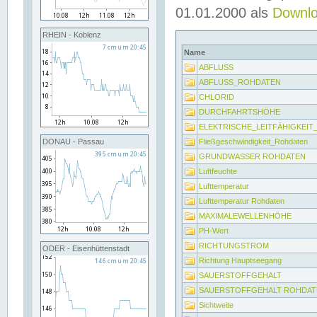
01.01.2000 als
Downl
RHEIN - Koblenz
Name
ABFLUSS
ABFLUSS_ROHDATEN
CHLORID
DURCHFAHRTSHÖHE
ELEKTRISCHE_LEITFÄHIGKEI
Fließgeschwindigkeit_Rohdaten
DONAU - Passau
GRUNDWASSER ROHDATEN
Luftfeuchte
Lufttemperatur
Lufttemperatur Rohdaten
MAXIMALEWELLENHÖHE
PH-Wert
RICHTUNGSTROM
ODER - Eisenhüttenstadt
Richtung Hauptseegang
SAUERSTOFFGEHALT
SAUERSTOFFGEHALT ROHDAT
Sichtweite