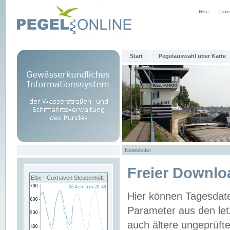
Hilfe
Link
Start
Pegelauswahl über Karte
Newsletter
Freier Downlo
Elbe - Cuxhaven Steubenhöft
Hier können Tagesdat
Parameter aus den let
auch ältere ungeprüf