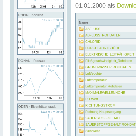
01.01.2000 als
Downl
RHEIN - Koblenz
Name
ABFLUSS
ABFLUSS_ROHDATEN
CHLORID
DURCHFAHRTSHÖHE
ELEKTRISCHE_LEITFÄHIGKEI
Fließgeschwindigkeit_Rohdaten
DONAU - Passau
GRUNDWASSER ROHDATEN
Luftfeuchte
Lufttemperatur
Lufttemperatur Rohdaten
MAXIMALEWELLENHÖHE
PH-Wert
RICHTUNGSTROM
ODER - Eisenhüttenstadt
Richtung Hauptseegang
SAUERSTOFFGEHALT
SAUERSTOFFGEHALT ROHDAT
Sichtweite