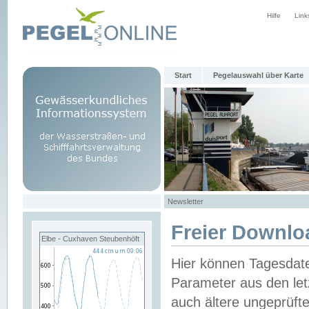
Hilfe
Link
Start
Pegelauswahl über Karte
Newsletter
Freier Downlo
Elbe - Cuxhaven Steubenhöft
Hier können Tagesdat
Parameter aus den let
auch ältere ungeprüf