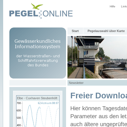
Hilfe
Link
Start
Pegelauswahl über Karte
Newsletter
Freier Downlo
Elbe - Cuxhaven Steubenhöft
Hier können Tagesdat
Parameter aus den let
auch ältere ungeprüf