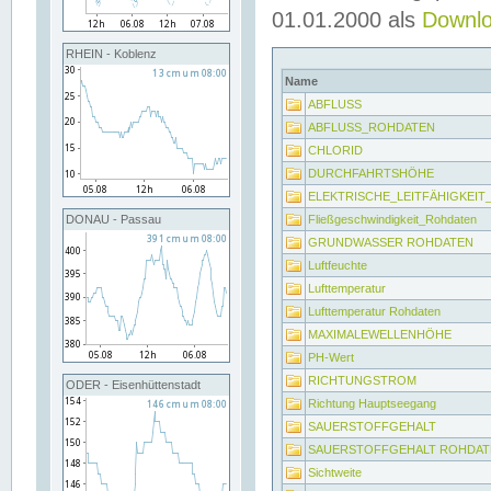
01.01.2000 als
Downl
RHEIN - Koblenz
Name
ABFLUSS
ABFLUSS_ROHDATEN
CHLORID
DURCHFAHRTSHÖHE
ELEKTRISCHE_LEITFÄHIGKEI
Fließgeschwindigkeit_Rohdaten
DONAU - Passau
GRUNDWASSER ROHDATEN
Luftfeuchte
Lufttemperatur
Lufttemperatur Rohdaten
MAXIMALEWELLENHÖHE
PH-Wert
RICHTUNGSTROM
ODER - Eisenhüttenstadt
Richtung Hauptseegang
SAUERSTOFFGEHALT
SAUERSTOFFGEHALT ROHDAT
Sichtweite