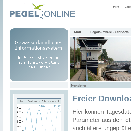
Hilfe
Link
Start
Pegelauswahl über Karte
Newsletter
Freier Downlo
Elbe - Cuxhaven Steubenhöft
Hier können Tagesdat
Parameter aus den let
auch ältere ungeprüf