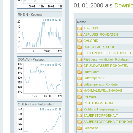
01.01.2000 als
Downl
RHEIN - Koblenz
Name
ABFLUSS
ABFLUSS_ROHDATEN
CHLORID
DURCHFAHRTSHÖHE
ELEKTRISCHE_LEITFÄHIGKEI
Fließgeschwindigkeit_Rohdaten
DONAU - Passau
GRUNDWASSER ROHDATEN
Luftfeuchte
Lufttemperatur
Lufttemperatur Rohdaten
MAXIMALEWELLENHÖHE
PH-Wert
RICHTUNGSTROM
ODER - Eisenhüttenstadt
Richtung Hauptseegang
SAUERSTOFFGEHALT
SAUERSTOFFGEHALT ROHDAT
Sichtweite