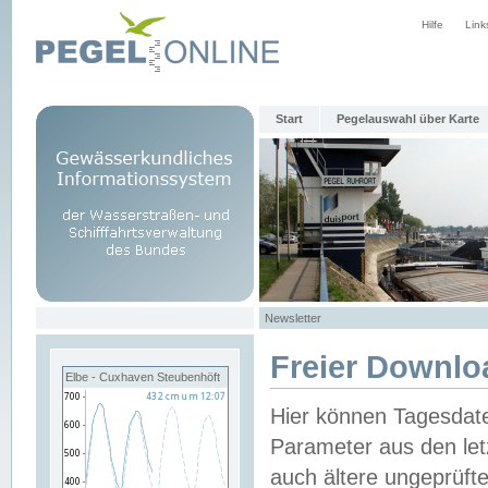
Hilfe
Link
Start
Pegelauswahl über Karte
Newsletter
Freier Downlo
Elbe - Cuxhaven Steubenhöft
Hier können Tagesdat
Parameter aus den let
auch ältere ungeprüf