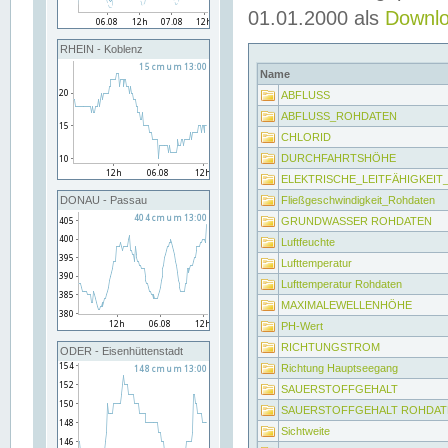
01.01.2000 als
Downl
RHEIN - Koblenz
Name
ABFLUSS
ABFLUSS_ROHDATEN
CHLORID
DURCHFAHRTSHÖHE
ELEKTRISCHE_LEITFÄHIGKEI
Fließgeschwindigkeit_Rohdaten
DONAU - Passau
GRUNDWASSER ROHDATEN
Luftfeuchte
Lufttemperatur
Lufttemperatur Rohdaten
MAXIMALEWELLENHÖHE
PH-Wert
RICHTUNGSTROM
ODER - Eisenhüttenstadt
Richtung Hauptseegang
SAUERSTOFFGEHALT
SAUERSTOFFGEHALT ROHDAT
Sichtweite