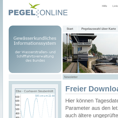
Hilfe
Link
Start
Pegelauswahl über Karte
Newsletter
Freier Downlo
Elbe - Cuxhaven Steubenhöft
Hier können Tagesdat
Parameter aus den let
auch ältere ungeprüf