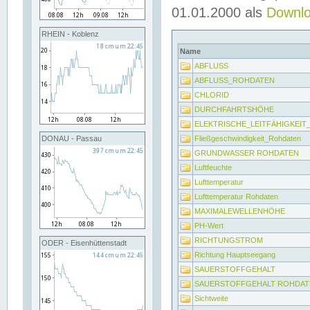
01.01.2000 als
Downl
RHEIN - Koblenz
Name
ABFLUSS
ABFLUSS_ROHDATEN
CHLORID
DURCHFAHRTSHÖHE
ELEKTRISCHE_LEITFÄHIGKEI
Fließgeschwindigkeit_Rohdaten
DONAU - Passau
GRUNDWASSER ROHDATEN
Luftfeuchte
Lufttemperatur
Lufttemperatur Rohdaten
MAXIMALEWELLENHÖHE
PH-Wert
RICHTUNGSTROM
ODER - Eisenhüttenstadt
Richtung Hauptseegang
SAUERSTOFFGEHALT
SAUERSTOFFGEHALT ROHDAT
Sichtweite