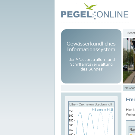
Start
Newsle
Fre
Elbe - Cuxhaven Steubenhöft
Hier 
Weite
Na