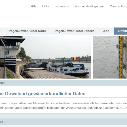
Hilfe
Links
Impressum
Nutzungsbedingungen
Datenschutz
Pegelauswahl über Karte
Pegelauswahl über Tabelle
Abo
Down
tter
ier Download gewässerkundlicher Daten
können Tagesdateien mit Messwerten verschiedener gewässerkundlicher Parameter aus den 
rhin stehen auch ältere ungeprüfte Rohdaten für Wasserstände und Abflüsse ab dem 01.01.
me