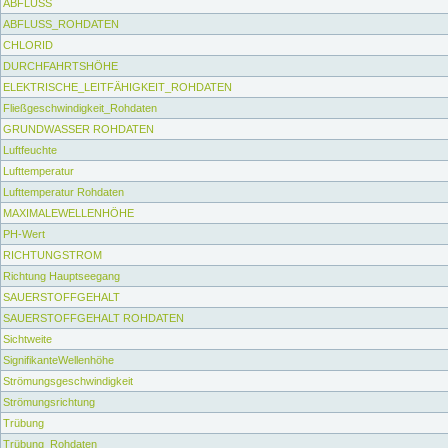
ABFLUSS
ABFLUSS_ROHDATEN
CHLORID
DURCHFAHRTSHÖHE
ELEKTRISCHE_LEITFÄHIGKEIT_ROHDATEN
Fließgeschwindigkeit_Rohdaten
GRUNDWASSER ROHDATEN
Luftfeuchte
Lufttemperatur
Lufttemperatur Rohdaten
MAXIMALEWELLENHÖHE
PH-Wert
RICHTUNGSTROM
Richtung Hauptseegang
SAUERSTOFFGEHALT
SAUERSTOFFGEHALT ROHDATEN
Sichtweite
SignifikanteWellenhöhe
Strömungsgeschwindigkeit
Strömungsrichtung
Trübung
Trübung_Rohdaten