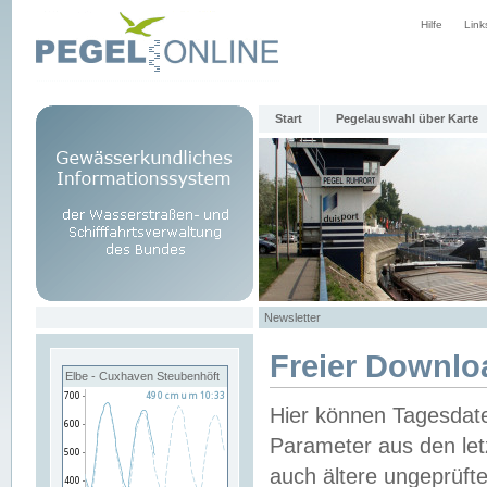
Hilfe
Link
Start
Pegelauswahl über Karte
Newsletter
Freier Downlo
Elbe - Cuxhaven Steubenhöft
Hier können Tagesdat
Parameter aus den let
auch ältere ungeprüf