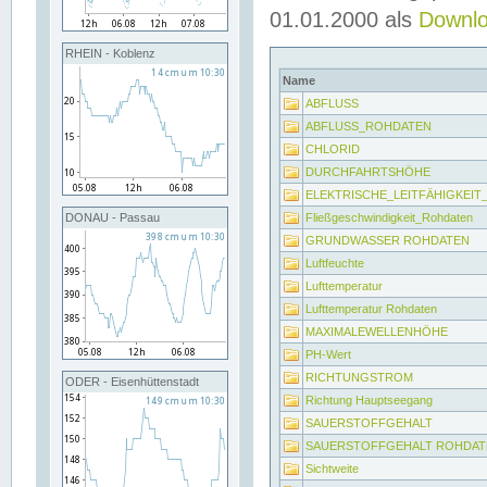
01.01.2000 als
Downl
RHEIN - Koblenz
Name
ABFLUSS
ABFLUSS_ROHDATEN
CHLORID
DURCHFAHRTSHÖHE
ELEKTRISCHE_LEITFÄHIGKEI
Fließgeschwindigkeit_Rohdaten
DONAU - Passau
GRUNDWASSER ROHDATEN
Luftfeuchte
Lufttemperatur
Lufttemperatur Rohdaten
MAXIMALEWELLENHÖHE
PH-Wert
RICHTUNGSTROM
ODER - Eisenhüttenstadt
Richtung Hauptseegang
SAUERSTOFFGEHALT
SAUERSTOFFGEHALT ROHDAT
Sichtweite