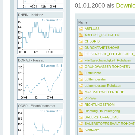
01.01.2000 als
Downl
RHEIN - Koblenz
Name
ABFLUSS
ABFLUSS_ROHDATEN
CHLORID
DURCHFAHRTSHÖHE
ELEKTRISCHE_LEITFÄHIGKEI
Fließgeschwindigkeit_Rohdaten
DONAU - Passau
GRUNDWASSER ROHDATEN
Luftfeuchte
Lufttemperatur
Lufttemperatur Rohdaten
MAXIMALEWELLENHÖHE
PH-Wert
RICHTUNGSTROM
ODER - Eisenhüttenstadt
Richtung Hauptseegang
SAUERSTOFFGEHALT
SAUERSTOFFGEHALT ROHDAT
Sichtweite