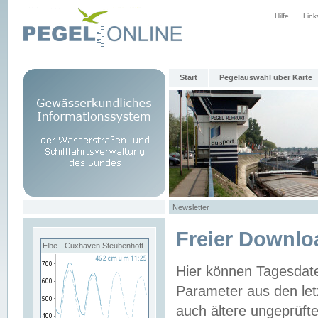
Hilfe
Link
Start
Pegelauswahl über Karte
Newsletter
Freier Downlo
Elbe - Cuxhaven Steubenhöft
Hier können Tagesdat
Parameter aus den let
auch ältere ungeprüf