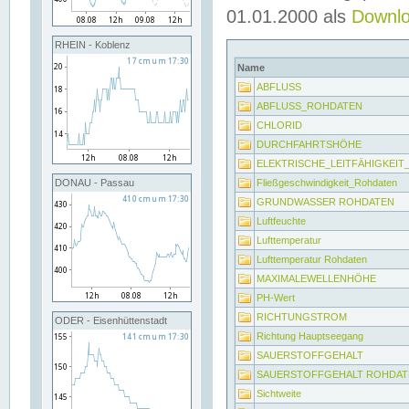
01.01.2000 als
Downl
RHEIN - Koblenz
Name
ABFLUSS
ABFLUSS_ROHDATEN
CHLORID
DURCHFAHRTSHÖHE
ELEKTRISCHE_LEITFÄHIGKEI
Fließgeschwindigkeit_Rohdaten
DONAU - Passau
GRUNDWASSER ROHDATEN
Luftfeuchte
Lufttemperatur
Lufttemperatur Rohdaten
MAXIMALEWELLENHÖHE
PH-Wert
RICHTUNGSTROM
ODER - Eisenhüttenstadt
Richtung Hauptseegang
SAUERSTOFFGEHALT
SAUERSTOFFGEHALT ROHDAT
Sichtweite