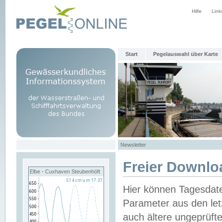
Hilfe
Link
Start
Pegelauswahl über Karte
Newsletter
Freier Downlo
Elbe - Cuxhaven Steubenhöft
Hier können Tagesdat
Parameter aus den let
auch ältere ungeprüf