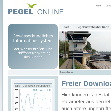
Hilfe
Link
Start
Pegelauswahl über Karte
Newsletter
Freier Downlo
Elbe - Cuxhaven Steubenhöft
Hier können Tagesdat
Parameter aus den let
auch ältere ungeprüf