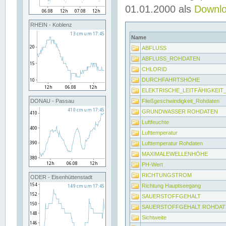
01.01.2000 als
Downl
RHEIN - Koblenz
Name
ABFLUSS
ABFLUSS_ROHDATEN
CHLORID
DURCHFAHRTSHÖHE
ELEKTRISCHE_LEITFÄHIGKEI
Fließgeschwindigkeit_Rohdaten
DONAU - Passau
GRUNDWASSER ROHDATEN
Luftfeuchte
Lufttemperatur
Lufttemperatur Rohdaten
MAXIMALEWELLENHÖHE
PH-Wert
RICHTUNGSTROM
ODER - Eisenhüttenstadt
Richtung Hauptseegang
SAUERSTOFFGEHALT
SAUERSTOFFGEHALT ROHDAT
Sichtweite