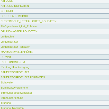
ABFLUSS
ABFLUSS_ROHDATEN
CHLORID
DURCHFAHRTSHÖHE
ELEKTRISCHE_LEITFÄHIGKEIT_ROHDATEN
Fließgeschwindigkeit_Rohdaten
GRUNDWASSER ROHDATEN
Luftfeuchte
Lufttemperatur
Lufttemperatur Rohdaten
MAXIMALEWELLENHÖHE
PH-Wert
RICHTUNGSTROM
Richtung Hauptseegang
SAUERSTOFFGEHALT
SAUERSTOFFGEHALT ROHDATEN
Sichtweite
SignifikanteWellenhöhe
Strömungsgeschwindigkeit
Strömungsrichtung
Trübung
Trübung_Rohdaten