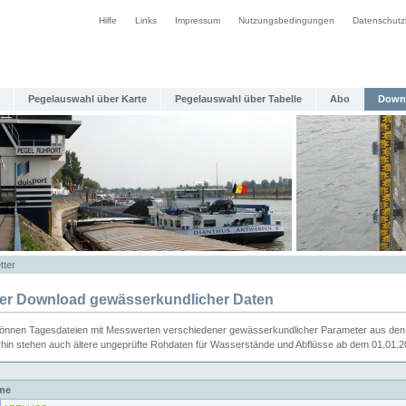
Hilfe
Links
Impressum
Nutzungsbedingungen
Datenschutz
Pegelauswahl über Karte
Pegelauswahl über Tabelle
Abo
Down
tter
ier Download gewässerkundlicher Daten
können Tagesdateien mit Messwerten verschiedener gewässerkundlicher Parameter aus den 
rhin stehen auch ältere ungeprüfte Rohdaten für Wasserstände und Abflüsse ab dem 01.01.
me