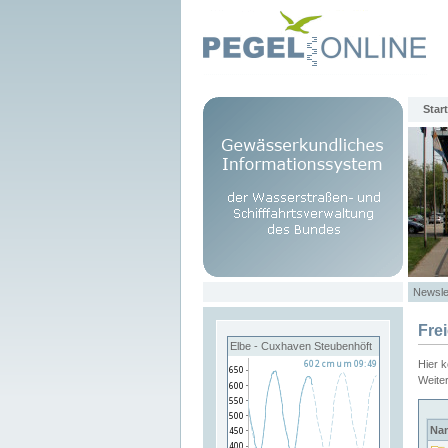
Start
Newsle
Fre
Elbe - Cuxhaven Steubenhöft
Hier 
Weite
Na