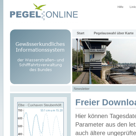
Hilfe
Link
Start
Pegelauswahl über Karte
Newsletter
Freier Downlo
Elbe - Cuxhaven Steubenhöft
Hier können Tagesdat
Parameter aus den let
auch ältere ungeprüf