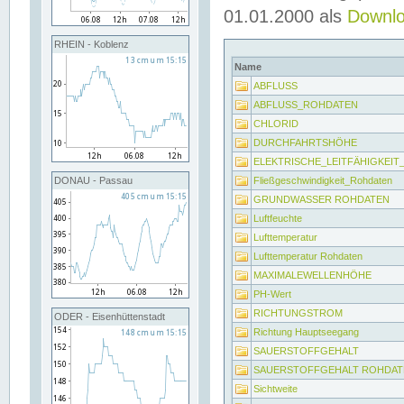
01.01.2000 als
Downl
RHEIN - Koblenz
Name
ABFLUSS
ABFLUSS_ROHDATEN
CHLORID
DURCHFAHRTSHÖHE
ELEKTRISCHE_LEITFÄHIGKEI
Fließgeschwindigkeit_Rohdaten
DONAU - Passau
GRUNDWASSER ROHDATEN
Luftfeuchte
Lufttemperatur
Lufttemperatur Rohdaten
MAXIMALEWELLENHÖHE
PH-Wert
RICHTUNGSTROM
ODER - Eisenhüttenstadt
Richtung Hauptseegang
SAUERSTOFFGEHALT
SAUERSTOFFGEHALT ROHDAT
Sichtweite