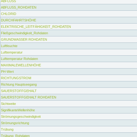
ABFLUSS
ABFLUSS_ROHDATEN
CHLORID
DURCHFAHRTSHÖHE
ELEKTRISCHE_LEITFÄHIGKEIT_ROHDATEN
Fließgeschwindigkeit_Rohdaten
GRUNDWASSER ROHDATEN
Luftfeuchte
Lufttemperatur
Lufttemperatur Rohdaten
MAXIMALEWELLENHÖHE
PH-Wert
RICHTUNGSTROM
Richtung Hauptseegang
SAUERSTOFFGEHALT
SAUERSTOFFGEHALT ROHDATEN
Sichtweite
SignifikanteWellenhöhe
Strömungsgeschwindigkeit
Strömungsrichtung
Trübung
Trübung_Rohdaten