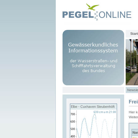
Start
Newsle
Fre
Elbe - Cuxhaven Steubenhöft
Hier 
Weite
Na