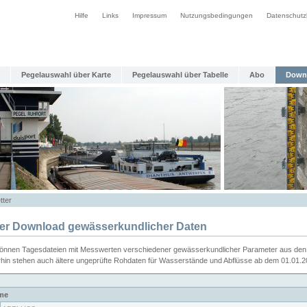
Hilfe
Links
Impressum
Nutzungsbedingungen
Datenschutz
Pegelauswahl über Karte
Pegelauswahl über Tabelle
Abo
Down
tter
ier Download gewässerkundlicher Daten
können Tagesdateien mit Messwerten verschiedener gewässerkundlicher Parameter aus den 
rhin stehen auch ältere ungeprüfte Rohdaten für Wasserstände und Abflüsse ab dem 01.01.
me