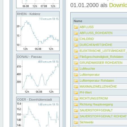
01.01.2000 als
Downl
RHEIN - Koblenz
Name
ABFLUSS
ABFLUSS_ROHDATEN
CHLORID
DURCHFAHRTSHÖHE
ELEKTRISCHE_LEITFÄHIGKEI
Fließgeschwindigkeit_Rohdaten
DONAU - Passau
GRUNDWASSER ROHDATEN
Luftfeuchte
Lufttemperatur
Lufttemperatur Rohdaten
MAXIMALEWELLENHÖHE
PH-Wert
RICHTUNGSTROM
ODER - Eisenhüttenstadt
Richtung Hauptseegang
SAUERSTOFFGEHALT
SAUERSTOFFGEHALT ROHDAT
Sichtweite