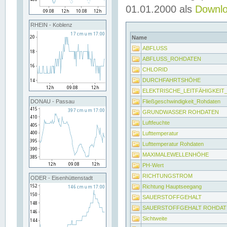
01.01.2000 als
Downl
RHEIN - Koblenz
Name
ABFLUSS
ABFLUSS_ROHDATEN
CHLORID
DURCHFAHRTSHÖHE
ELEKTRISCHE_LEITFÄHIGKEI
Fließgeschwindigkeit_Rohdaten
DONAU - Passau
GRUNDWASSER ROHDATEN
Luftfeuchte
Lufttemperatur
Lufttemperatur Rohdaten
MAXIMALEWELLENHÖHE
PH-Wert
RICHTUNGSTROM
ODER - Eisenhüttenstadt
Richtung Hauptseegang
SAUERSTOFFGEHALT
SAUERSTOFFGEHALT ROHDAT
Sichtweite