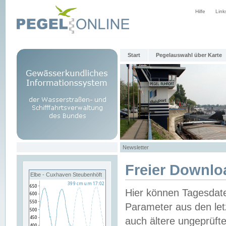
Hilfe
Link
Start
Pegelauswahl über Karte
Newsletter
Freier Downlo
Elbe - Cuxhaven Steubenhöft
Hier können Tagesdat
Parameter aus den let
auch ältere ungeprüf