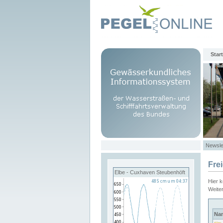
Start
Newsle
Fre
Elbe - Cuxhaven Steubenhöft
Hier 
Weite
Na