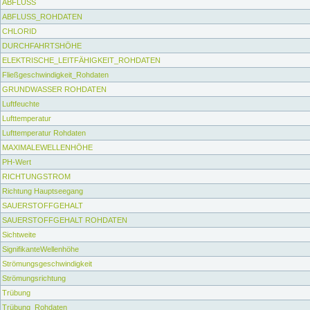
ABFLUSS
ABFLUSS_ROHDATEN
CHLORID
DURCHFAHRTSHÖHE
ELEKTRISCHE_LEITFÄHIGKEIT_ROHDATEN
Fließgeschwindigkeit_Rohdaten
GRUNDWASSER ROHDATEN
Luftfeuchte
Lufttemperatur
Lufttemperatur Rohdaten
MAXIMALEWELLENHÖHE
PH-Wert
RICHTUNGSTROM
Richtung Hauptseegang
SAUERSTOFFGEHALT
SAUERSTOFFGEHALT ROHDATEN
Sichtweite
SignifikanteWellenhöhe
Strömungsgeschwindigkeit
Strömungsrichtung
Trübung
Trübung_Rohdaten