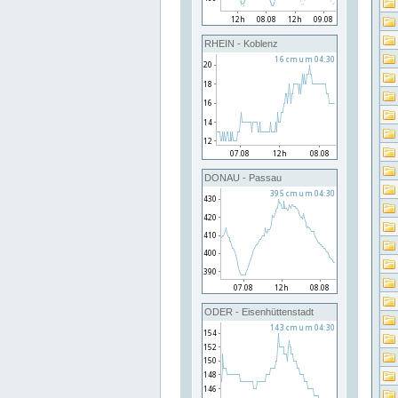
RHEIN - Koblenz
DONAU - Passau
ODER - Eisenhüttenstadt