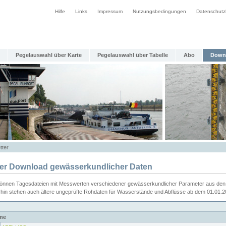
Hilfe
Links
Impressum
Nutzungsbedingungen
Datenschutz
Pegelauswahl über Karte
Pegelauswahl über Tabelle
Abo
Down
tter
ier Download gewässerkundlicher Daten
können Tagesdateien mit Messwerten verschiedener gewässerkundlicher Parameter aus den 
rhin stehen auch ältere ungeprüfte Rohdaten für Wasserstände und Abflüsse ab dem 01.01.
me