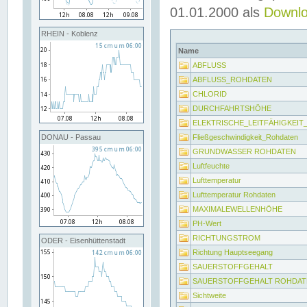
01.01.2000 als
Downl
RHEIN - Koblenz
Name
ABFLUSS
ABFLUSS_ROHDATEN
CHLORID
DURCHFAHRTSHÖHE
ELEKTRISCHE_LEITFÄHIGKEI
Fließgeschwindigkeit_Rohdaten
DONAU - Passau
GRUNDWASSER ROHDATEN
Luftfeuchte
Lufttemperatur
Lufttemperatur Rohdaten
MAXIMALEWELLENHÖHE
PH-Wert
RICHTUNGSTROM
ODER - Eisenhüttenstadt
Richtung Hauptseegang
SAUERSTOFFGEHALT
SAUERSTOFFGEHALT ROHDAT
Sichtweite