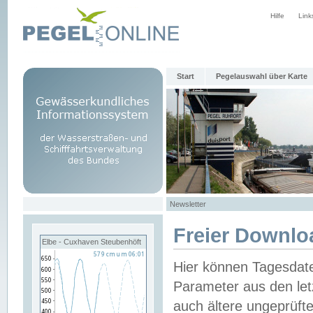
Hilfe
Link
Start
Pegelauswahl über Karte
Newsletter
Freier Downlo
Elbe - Cuxhaven Steubenhöft
Hier können Tagesdat
Parameter aus den let
auch ältere ungeprüf