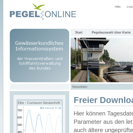
Hilfe
Link
Start
Pegelauswahl über Karte
Newsletter
Freier Downlo
Elbe - Cuxhaven Steubenhöft
Hier können Tagesdat
Parameter aus den let
auch ältere ungeprüf