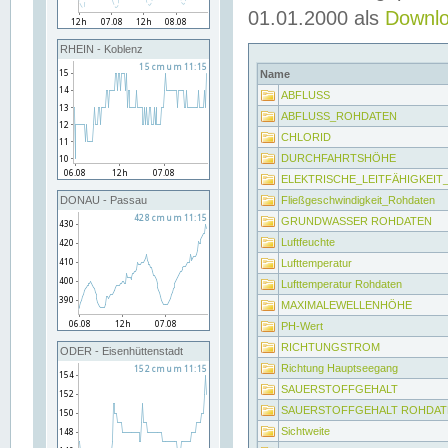
01.01.2000 als
Downl
RHEIN - Koblenz
Name
ABFLUSS
ABFLUSS_ROHDATEN
CHLORID
DURCHFAHRTSHÖHE
ELEKTRISCHE_LEITFÄHIGKEI
Fließgeschwindigkeit_Rohdaten
DONAU - Passau
GRUNDWASSER ROHDATEN
Luftfeuchte
Lufttemperatur
Lufttemperatur Rohdaten
MAXIMALEWELLENHÖHE
PH-Wert
RICHTUNGSTROM
ODER - Eisenhüttenstadt
Richtung Hauptseegang
SAUERSTOFFGEHALT
SAUERSTOFFGEHALT ROHDAT
Sichtweite