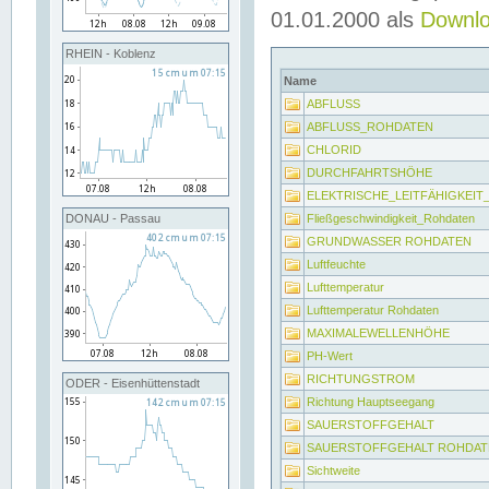
01.01.2000 als
Downl
RHEIN - Koblenz
Name
ABFLUSS
ABFLUSS_ROHDATEN
CHLORID
DURCHFAHRTSHÖHE
ELEKTRISCHE_LEITFÄHIGKEI
Fließgeschwindigkeit_Rohdaten
DONAU - Passau
GRUNDWASSER ROHDATEN
Luftfeuchte
Lufttemperatur
Lufttemperatur Rohdaten
MAXIMALEWELLENHÖHE
PH-Wert
RICHTUNGSTROM
ODER - Eisenhüttenstadt
Richtung Hauptseegang
SAUERSTOFFGEHALT
SAUERSTOFFGEHALT ROHDAT
Sichtweite