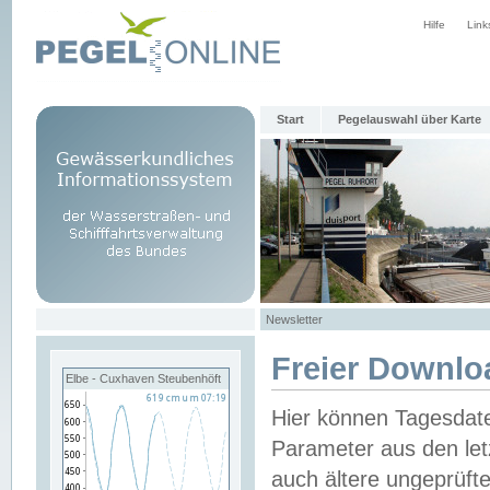
Hilfe
Link
Start
Pegelauswahl über Karte
Newsletter
Freier Downlo
Elbe - Cuxhaven Steubenhöft
Hier können Tagesdat
Parameter aus den let
auch ältere ungeprüf