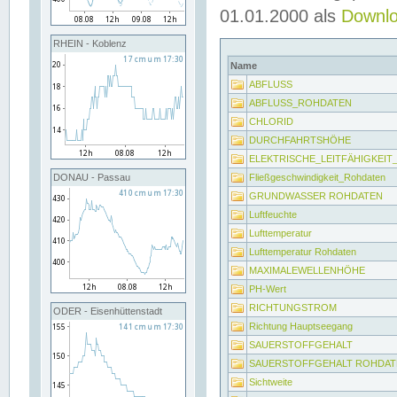
01.01.2000 als
Downl
RHEIN - Koblenz
Name
ABFLUSS
ABFLUSS_ROHDATEN
CHLORID
DURCHFAHRTSHÖHE
ELEKTRISCHE_LEITFÄHIGKEI
Fließgeschwindigkeit_Rohdaten
DONAU - Passau
GRUNDWASSER ROHDATEN
Luftfeuchte
Lufttemperatur
Lufttemperatur Rohdaten
MAXIMALEWELLENHÖHE
PH-Wert
RICHTUNGSTROM
ODER - Eisenhüttenstadt
Richtung Hauptseegang
SAUERSTOFFGEHALT
SAUERSTOFFGEHALT ROHDAT
Sichtweite