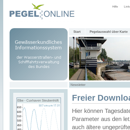
Hilfe
Link
Start
Pegelauswahl über Karte
Newsletter
Freier Downlo
Elbe - Cuxhaven Steubenhöft
Hier können Tagesdat
Parameter aus den let
auch ältere ungeprüf