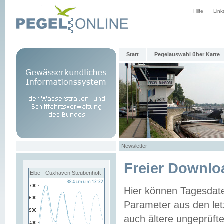
Hilfe
Link
Start
Pegelauswahl über Karte
Newsletter
Freier Downlo
Elbe - Cuxhaven Steubenhöft
Hier können Tagesdat
Parameter aus den let
auch ältere ungeprüf