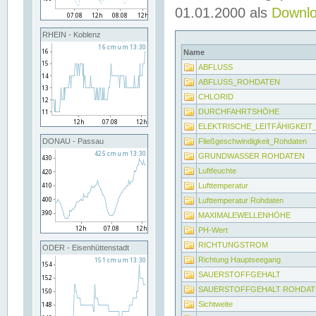
01.01.2000 als
Downl
RHEIN - Koblenz
Name
ABFLUSS
ABFLUSS_ROHDATEN
CHLORID
DURCHFAHRTSHÖHE
ELEKTRISCHE_LEITFÄHIGKEI
Fließgeschwindigkeit_Rohdaten
DONAU - Passau
GRUNDWASSER ROHDATEN
Luftfeuchte
Lufttemperatur
Lufttemperatur Rohdaten
MAXIMALEWELLENHÖHE
PH-Wert
RICHTUNGSTROM
ODER - Eisenhüttenstadt
Richtung Hauptseegang
SAUERSTOFFGEHALT
SAUERSTOFFGEHALT ROHDAT
Sichtweite