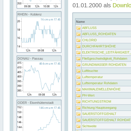
01.01.2000 als
Downl
RHEIN - Koblenz
Name
ABFLUSS
ABFLUSS_ROHDATEN
CHLORID
DURCHFAHRTSHÖHE
ELEKTRISCHE_LEITFÄHIGKEI
Fließgeschwindigkeit_Rohdaten
DONAU - Passau
GRUNDWASSER ROHDATEN
Luftfeuchte
Lufttemperatur
Lufttemperatur Rohdaten
MAXIMALEWELLENHÖHE
PH-Wert
RICHTUNGSTROM
ODER - Eisenhüttenstadt
Richtung Hauptseegang
SAUERSTOFFGEHALT
SAUERSTOFFGEHALT ROHDAT
Sichtweite