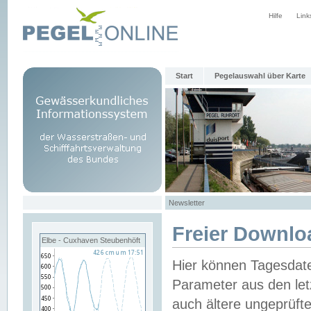
Hilfe
Link
Start
Pegelauswahl über Karte
Newsletter
Freier Downlo
Elbe - Cuxhaven Steubenhöft
Hier können Tagesdat
Parameter aus den let
auch ältere ungeprüf