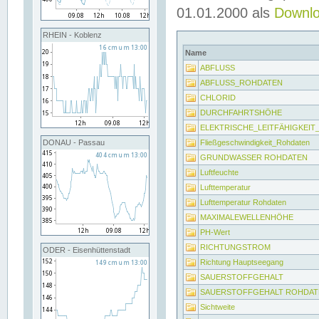
01.01.2000 als
Downl
RHEIN - Koblenz
Name
ABFLUSS
ABFLUSS_ROHDATEN
CHLORID
DURCHFAHRTSHÖHE
ELEKTRISCHE_LEITFÄHIGKEI
Fließgeschwindigkeit_Rohdaten
DONAU - Passau
GRUNDWASSER ROHDATEN
Luftfeuchte
Lufttemperatur
Lufttemperatur Rohdaten
MAXIMALEWELLENHÖHE
PH-Wert
RICHTUNGSTROM
ODER - Eisenhüttenstadt
Richtung Hauptseegang
SAUERSTOFFGEHALT
SAUERSTOFFGEHALT ROHDAT
Sichtweite