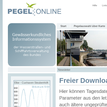
Hilfe
Link
Start
Pegelauswahl über Karte
Newsletter
Freier Downlo
Elbe - Cuxhaven Steubenhöft
Hier können Tagesdat
Parameter aus den let
auch ältere ungeprüf