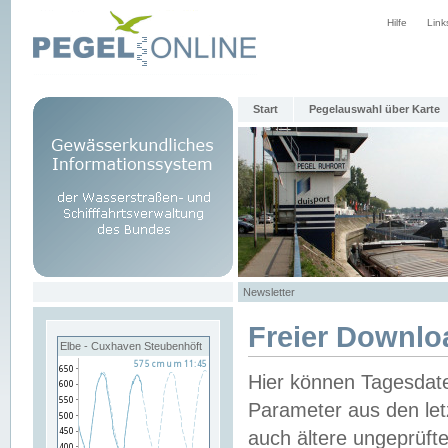
Hilfe
Link
Start
Pegelauswahl über Karte
Newsletter
Freier Downlo
Elbe - Cuxhaven Steubenhöft
Hier können Tagesdat
Parameter aus den let
auch ältere ungeprüf