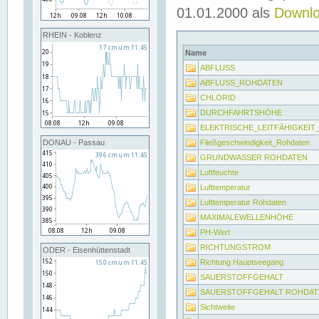
01.01.2000 als
Downl
RHEIN - Koblenz
Name
ABFLUSS
ABFLUSS_ROHDATEN
CHLORID
DURCHFAHRTSHÖHE
ELEKTRISCHE_LEITFÄHIGKEI
Fließgeschwindigkeit_Rohdaten
DONAU - Passau
GRUNDWASSER ROHDATEN
Luftfeuchte
Lufttemperatur
Lufttemperatur Rohdaten
MAXIMALEWELLENHÖHE
PH-Wert
RICHTUNGSTROM
ODER - Eisenhüttenstadt
Richtung Hauptseegang
SAUERSTOFFGEHALT
SAUERSTOFFGEHALT ROHDAT
Sichtweite